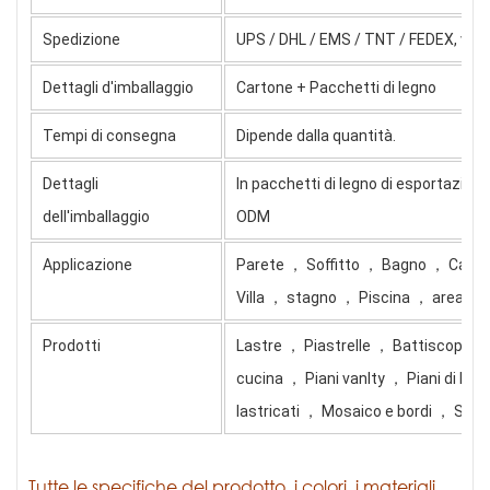
Spedizione
UPS / DHL / EMS / TNT / FEDEX, via 
Dettagli d'imballaggio
Cartone + Pacchetti di legno
Tempi di consegna
Dipende dalla quantità.
Dettagli
In pacchetti di legno di esportazio
dell'imballaggio
ODM
Applicazione
Parete ， Soffitto ， Bagno ， Came
Villa ， stagno ， Piscina ， area um
Prodotti
Lastre ， Piastrelle ， Battiscopa ， 
cucina ， Piani vanlty ， Piani di lav
lastricati ， Mosaico e bordi ， Scul
Tutte le specifiche del prodotto, i colori, i materiali,