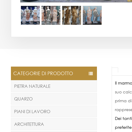
CATEGORIE DI PRODOTTO
Il marm
PIETRA NATURALE
suo calc
QUARZO
prima di
rappres
PIANI DI LAVORO
Dei tanti
ARCHITETTURA
preferit