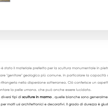
o
è stato il materiale preferito per la scultura monumentale in piet
are "genitore" geologico più comune, in particolare la capacità di
 rifrangerla nella dispersione sotterranea. Ciò conferisce un asp
entare la pelle umana, che può anche essere lucidata.
 diversi tipi di
sculture in marmo
, quelle bianche sono generalment
e per molti usi architettonici e decorativi. Il grado di durezza è gi