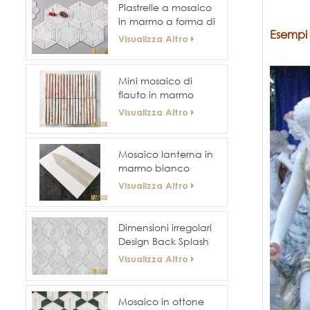
Piastrelle a mosaico
in marmo a forma di
Esempi 
nido d'ape con
Visualizza Altro
superficie esagonale
per pareti e
pavimenti di hotel
Mini mosaico di
flauto in marmo
scanalato curvo
Visualizza Altro
Mosaico lanterna in
marmo bianco
orientale
Visualizza Altro
Dimensioni irregolari
Design Back Splash
Wall 3d Mosaico
Visualizza Altro
Mosaico in ottone