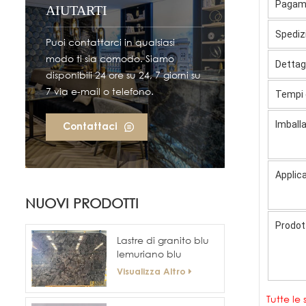
Pagam
AIUTARTI
Spediz
Puoi contattarci in qualsiasi
modo ti sia comodo. Siamo
Dettagl
disponibili 24 ore su 24, 7 giorni su
7 via e-mail o telefono.
Tempi 
Imball
Contattaci
Applic
NUOVI PRODOTTI
Prodot
Lastre di granito blu
lemuriano blu
labradorite
Visualizza Altro
Tutte le 