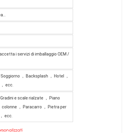
...
ccetta i servizi di imballaggio OEM /
， Soggiorno ， Backsplash ， Hotel ，
 ， ecc.
radini e scale rialzate ， Piano
 ， colonne ， Paracarro ， Pietra per
 ， ecc.
rsonalizzati