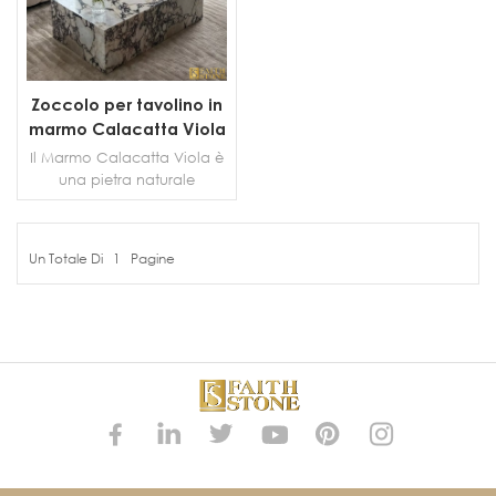
Zoccolo per tavolino in
marmo Calacatta Viola
di alta qualità
Il Marmo Calacatta Viola è
una pietra naturale
straordinaria e opulenta,
che si distingue per la sua
rarità e bellezza
Un Totale Di
1
Pagine
accattivante. Questo
PIÙ DETTAGLI
lussuoso marmo vanta una
straordinaria combinazione
di venature viola e bianche
che creano uno spettacolo
visivo che ricorda un'opera
d'arte. Il colore di base del
marmo è un bianco puro,
che fornisce uno sfondo
incontaminato ed elegante
per le venature audaci e